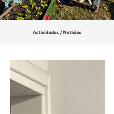
Actividades / Noticias