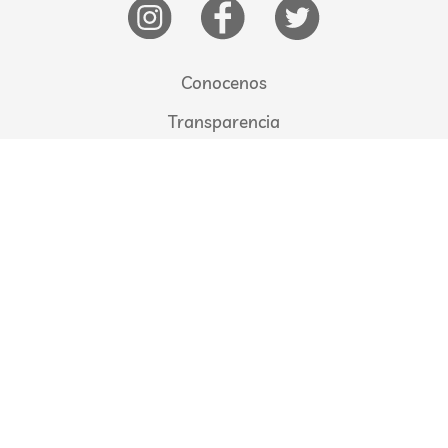
Conocenos
Transparencia
Beneficiarios
Quiero Donar
Quiero Recibir
Comunicate con nosotros
Newsletter